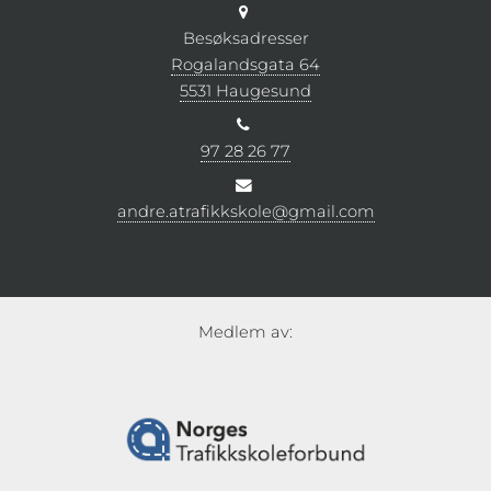
Besøksadresser
Rogalandsgata 64
5531 Haugesund
97 28 26 77
andre.atrafikkskole@gmail.com
Medlem av: